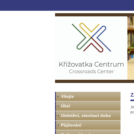
Z
Vítejte
Účel
Js
po
Umístění, otevírací doba
Půjčování