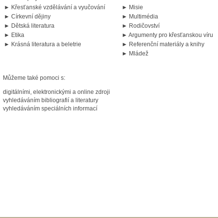
► Křesťanské vzdělávání a vyučování
► Misie
► Církevní dějiny
► Multimédia
► Dětská literatura
► Rodičovství
► Etika
► Argumenty pro křesťanskou víru
► Krásná literatura a beletrie
► Referenční materiály a knihy
► Mládež
Můžeme také pomoci s:
digitálními, elektronickými a online zdroji
vyhledáváním bibliografií a literatury
vyhledáváním speciálních informací