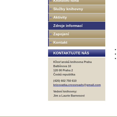
Knihovní fond
Služby knihovny
Aktivity
Zdroje informací
Zapojení
Kontakt
KONTAKTUJTE NÁS
Křest'anská knihovna Praha
Balbínova 10
120 00 Praha 2
Česká republika
(420) 602 750 610
krizovatka.crossroads@gmail.com
Vedení knihovny:
Jim a Laurie Barnesovi