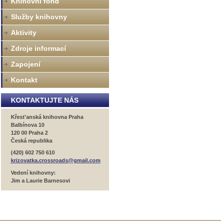
Knihovní fond
Služby knihovny
Aktivity
Zdroje informací
Zapojení
Kontakt
KONTAKTUJTE NÁS
Křest'anská knihovna Praha
Balbínova 10
120 00 Praha 2
Česká republika
(420) 602 750 610
krizovatka.crossroads@gmail.com
Vedení knihovny:
Jim a Laurie Barnesovi