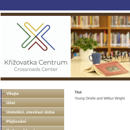
Titul
Vítejte
Young Orville and Wilbur Wright
Účel
Umístění, otevírací doba
Půjčování