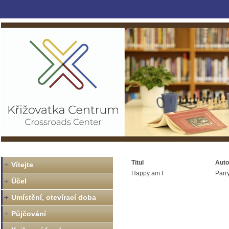
Titul
Auto
Vítejte
Happy am I
Parr
Účel
Umístění, otevírací doba
Půjčování