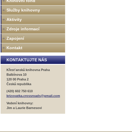
Knihovní fond
Služby knihovny
Aktivity
Zdroje informací
Zapojení
Kontakt
KONTAKTUJTE NÁS
Křest'anská knihovna Praha
Balbínova 10
120 00 Praha 2
Česká republika
(420) 602 750 610
krizovatka.crossroads@gmail.com
Vedení knihovny:
Jim a Laurie Barnesovi