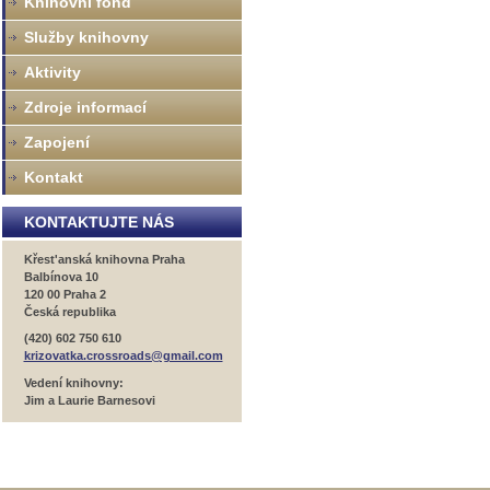
Knihovní fond
Služby knihovny
Aktivity
Zdroje informací
Zapojení
Kontakt
KONTAKTUJTE NÁS
Křest'anská knihovna Praha
Balbínova 10
120 00 Praha 2
Česká republika
(420) 602 750 610
krizovatka.crossroads@gmail.com
Vedení knihovny:
Jim a Laurie Barnesovi