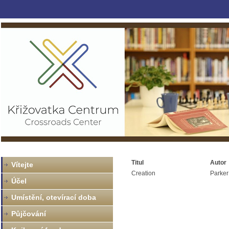
Titul
Autor
Vítejte
Creation
Parker
Účel
Umístění, otevírací doba
Půjčování