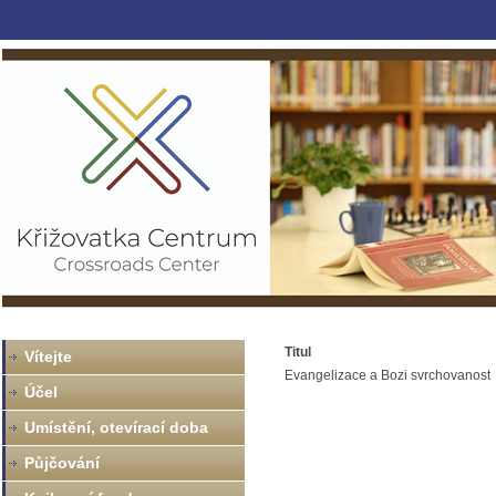
Titul
Vítejte
Evangelizace a Bozi svrchovanost
Účel
Umístění, otevírací doba
Půjčování