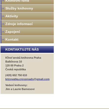
Knihovní fond
Služby knihovny
Aktivity
Zdroje informací
Zapojení
Kontakt
KONTAKTUJTE NÁS
Křest'anská knihovna Praha
Balbínova 10
120 00 Praha 2
Česká republika
(420) 602 750 610
krizovatka.crossroads@gmail.com
Vedení knihovny:
Jim a Laurie Barnesovi