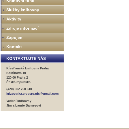
Knihovní fond
Služby knihovny
Aktivity
Zdroje informací
Zapojení
Kontakt
KONTAKTUJTE NÁS
Křest'anská knihovna Praha
Balbínova 10
120 00 Praha 2
Česká republika
(420) 602 750 610
krizovatka.crossroads@gmail.com
Vedení knihovny:
Jim a Laurie Barnesovi