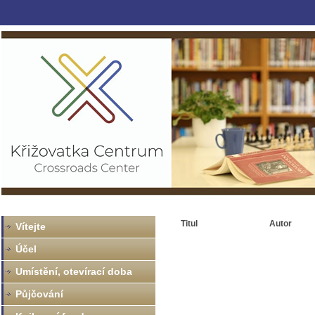
Titul
Autor
Vítejte
Účel
Umístění, otevírací doba
Půjčování