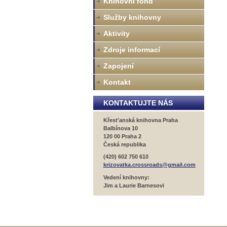
Knihovní fond
Služby knihovny
Aktivity
Zdroje informací
Zapojení
Kontakt
KONTAKTUJTE NÁS
Křest'anská knihovna Praha
Balbínova 10
120 00 Praha 2
Česká republika
(420) 602 750 610
krizovatka.crossroads@gmail.com
Vedení knihovny:
Jim a Laurie Barnesovi