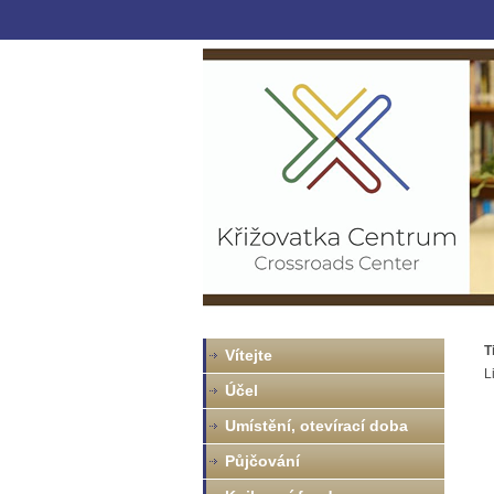
T
Vítejte
L
Účel
Umístění, otevírací doba
Půjčování