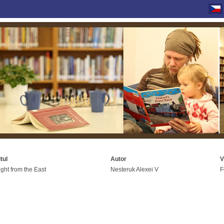
itul
Autor
V
ight from the East
Nesteruk Alexei V
F