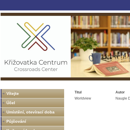
Titul
Autor
Vítejte
Worldview
Naugle D
Účel
Umístění, otevírací doba
Půjčování