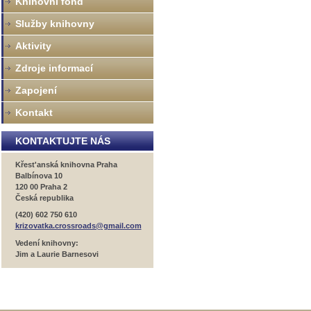
Knihovní fond
Služby knihovny
Aktivity
Zdroje informací
Zapojení
Kontakt
KONTAKTUJTE NÁS
Křest'anská knihovna Praha
Balbínova 10
120 00 Praha 2
Česká republika
(420) 602 750 610
krizovatka.crossroads@gmail.com
Vedení knihovny:
Jim a Laurie Barnesovi