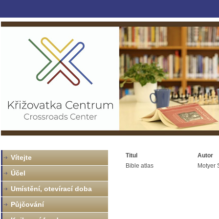
Titul
Autor
Vítejte
Bible atlas
Motyer 
Účel
Umístění, otevírací doba
Půjčování