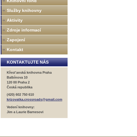
Knihovní fond
Služby knihovny
Aktivity
Zdroje informací
Zapojení
Kontakt
KONTAKTUJTE NÁS
Křest'anská knihovna Praha
Balbínova 10
120 00 Praha 2
Česká republika
(420) 602 750 610
krizovatka.crossroads@gmail.com
Vedení knihovny:
Jim a Laurie Barnesovi