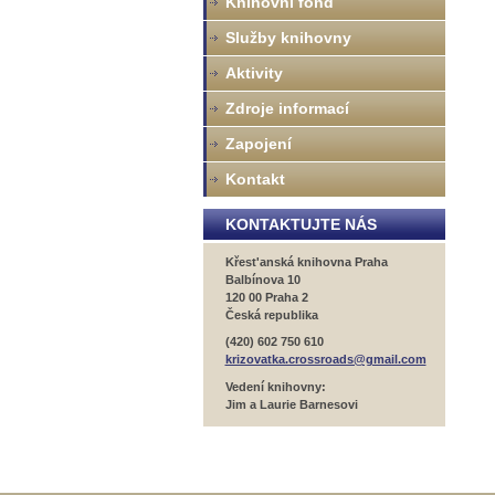
Knihovní fond
Služby knihovny
Aktivity
Zdroje informací
Zapojení
Kontakt
KONTAKTUJTE NÁS
Křest'anská knihovna Praha
Balbínova 10
120 00 Praha 2
Česká republika
(420) 602 750 610
krizovatka.crossroads@gmail.com
Vedení knihovny:
Jim a Laurie Barnesovi