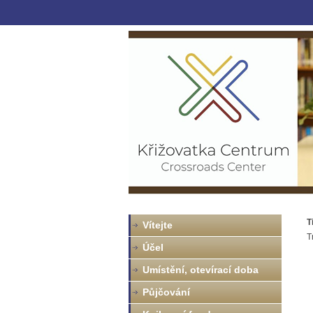
T
Vítejte
T
Účel
Umístění, otevírací doba
Půjčování