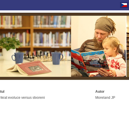
itul
Autor
rikrat evoluce versus stvoreni
Moreland JP