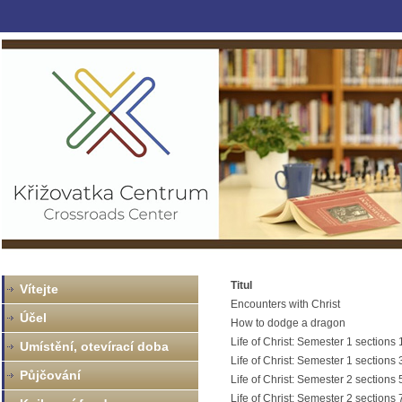
Titul
Vítejte
Encounters with Christ
Účel
How to dodge a dragon
Life of Christ: Semester 1 sections 
Umístění, otevírací doba
Life of Christ: Semester 1 sections
Půjčování
Life of Christ: Semester 2 sections
Life of Christ: Semester 2 sections