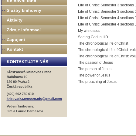
Knihovní fond
Life of Christ: Semester 3 sections
Služby knihovny
Life of Christ: Semester 3 sections
Life of Christ: Semester 4 sections
Aktivity
Life of Christ: Semester 4 sections
Zdroje informací
My witnesses
Seeing God in HD
Zapojení
The chronological life of Christ
Kontakt
The chronological life of Christ: vo
The chronological life of Christ: vo
KONTAKTUJTE NÁS
The passion of Jesus
The person of Jesus
Křest'anská knihovna Praha
The power of Jesus
Balbínova 10
The preaching of Jesus
120 00 Praha 2
Česká republika
(420) 602 750 610
krizovatka.crossroads@gmail.com
Vedení knihovny:
Jim a Laurie Barnesovi