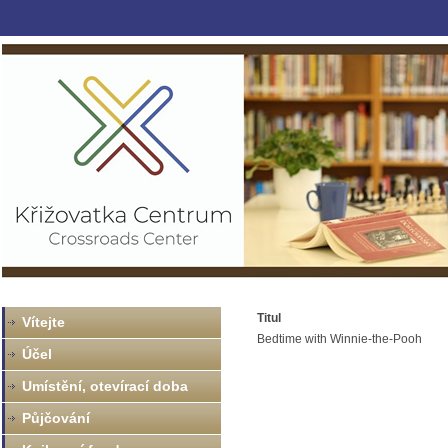
Titul
Vítejte
Bedtime with Winnie-the-Pooh
Účel
Umístění, otevírací doba
Půjčování