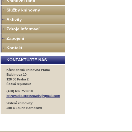
Knihovní fond
Služby knihovny
Aktivity
Zdroje informací
Zapojení
Kontakt
KONTAKTUJTE NÁS
Křest'anská knihovna Praha
Balbínova 10
120 00 Praha 2
Česká republika
(420) 602 750 610
krizovatka.crossroads@gmail.com
Vedení knihovny:
Jim a Laurie Barnesovi