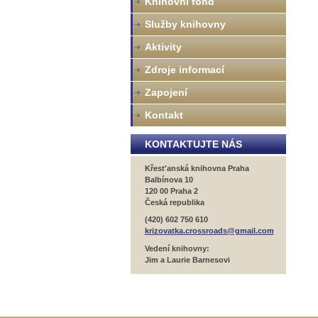
Knihovní fond
Služby knihovny
Aktivity
Zdroje informací
Zapojení
Kontakt
KONTAKTUJTE NÁS
Křest'anská knihovna Praha
Balbínova 10
120 00 Praha 2
Česká republika
(420) 602 750 610
krizovatka.crossroads@gmail.com
Vedení knihovny:
Jim a Laurie Barnesovi