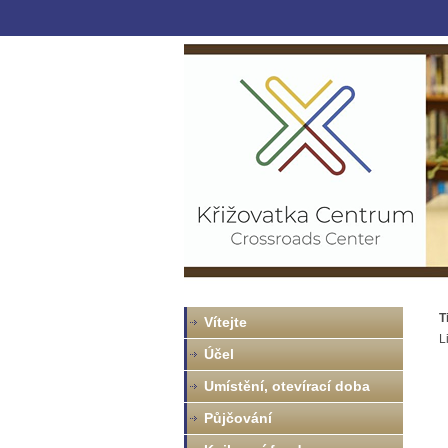
T
Vítejte
L
Účel
Umístění, otevírací doba
Půjčování