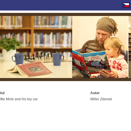
itul
Autor
ittle Mole and his toy car
Miller Zdenek