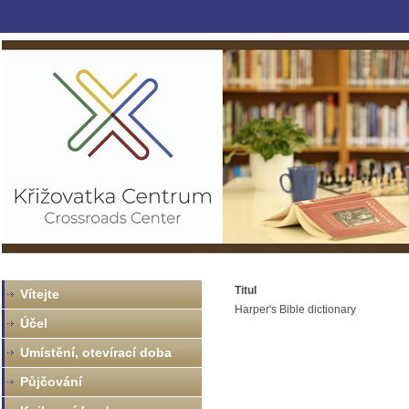
Titul
Vítejte
Harper's Bible dictionary
Účel
Umístění, otevírací doba
Půjčování