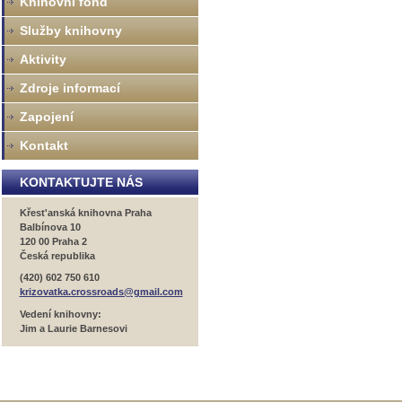
Knihovní fond
Služby knihovny
Aktivity
Zdroje informací
Zapojení
Kontakt
KONTAKTUJTE NÁS
Křest'anská knihovna Praha
Balbínova 10
120 00 Praha 2
Česká republika
(420) 602 750 610
krizovatka.crossroads@gmail.com
Vedení knihovny:
Jim a Laurie Barnesovi