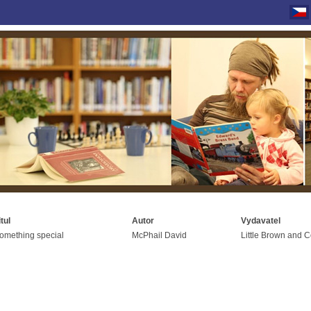
itul
Autor
Vydavatel
omething special
McPhail David
Little Brown and