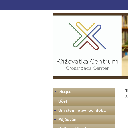
T
Vítejte
S
Účel
Umístění, otevírací doba
Půjčování