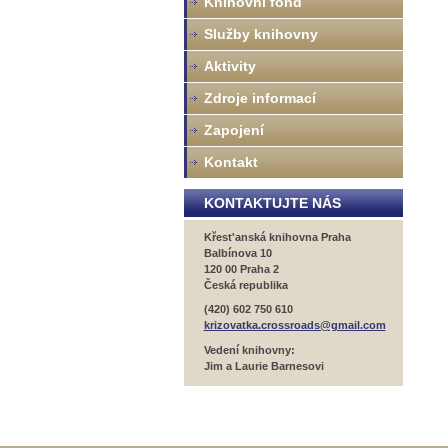
Knihovní fond
Služby knihovny
Aktivity
Zdroje informací
Zapojení
Kontakt
KONTAKTUJTE NÁS
Křest'anská knihovna Praha
Balbínova 10
120 00 Praha 2
Česká republika
(420) 602 750 610
krizovatka.crossroads@gmail.com
Vedení knihovny:
Jim a Laurie Barnesovi