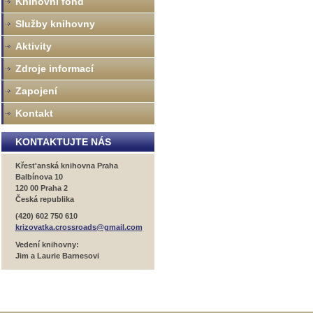
Knihovní fond
Služby knihovny
Aktivity
Zdroje informací
Zapojení
Kontakt
KONTAKTUJTE NÁS
Křest'anská knihovna Praha
Balbínova 10
120 00 Praha 2
Česká republika
(420) 602 750 610
krizovatka.crossroads@gmail.com
Vedení knihovny:
Jim a Laurie Barnesovi