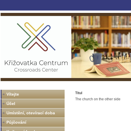
Titul
Vítejte
The church on the other side
Účel
Umístění, otevírací doba
Půjčování