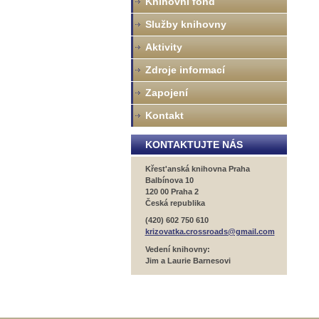
Knihovní fond
Služby knihovny
Aktivity
Zdroje informací
Zapojení
Kontakt
KONTAKTUJTE NÁS
Křest'anská knihovna Praha
Balbínova 10
120 00 Praha 2
Česká republika
(420) 602 750 610
krizovatka.crossroads@gmail.com
Vedení knihovny:
Jim a Laurie Barnesovi