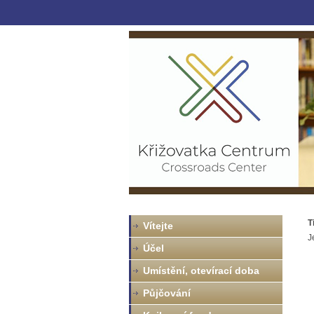
T
Vítejte
J
Účel
Umístění, otevírací doba
Půjčování