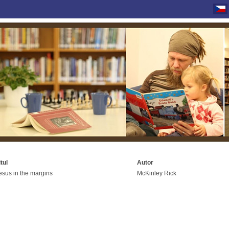
itul
Autor
esus in the margins
McKinley Rick