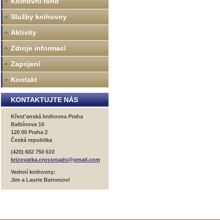
Knihovní fond
Služby knihovny
Aktivity
Zdroje informací
Zapojení
Kontakt
KONTAKTUJTE NÁS
Křest'anská knihovna Praha
Balbínova 10
120 00 Praha 2
Česká republika
(420) 602 750 610
krizovatka.crossroads@gmail.com
Vedení knihovny:
Jim a Laurie Barnesovi