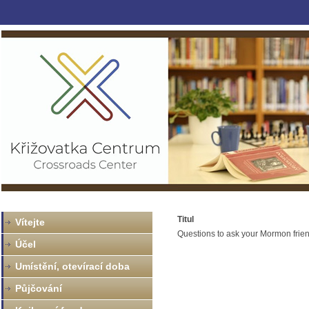
Titul
Vítejte
Questions to ask your Mormon frie
Účel
Umístění, otevírací doba
Půjčování