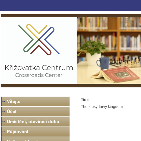
Titul
Vítejte
The topsy-turvy kingdom
Účel
Umístění, otevírací doba
Půjčování