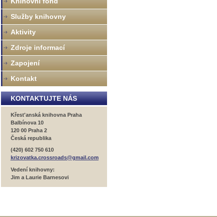
Knihovní fond
Služby knihovny
Aktivity
Zdroje informací
Zapojení
Kontakt
KONTAKTUJTE NÁS
Křest'anská knihovna Praha
Balbínova 10
120 00 Praha 2
Česká republika
(420) 602 750 610
krizovatka.crossroads@gmail.com
Vedení knihovny:
Jim a Laurie Barnesovi