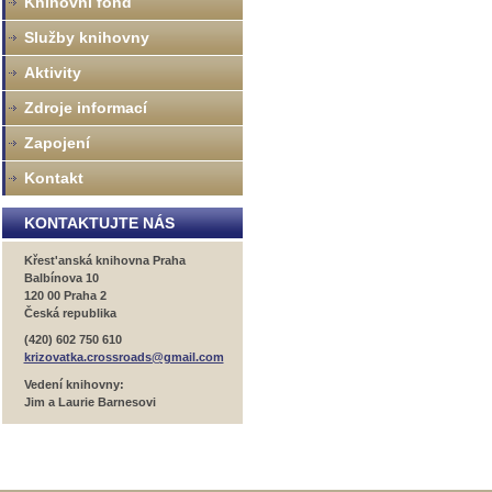
Knihovní fond
Služby knihovny
Aktivity
Zdroje informací
Zapojení
Kontakt
KONTAKTUJTE NÁS
Křest'anská knihovna Praha
Balbínova 10
120 00 Praha 2
Česká republika
(420) 602 750 610
krizovatka.crossroads@gmail.com
Vedení knihovny:
Jim a Laurie Barnesovi