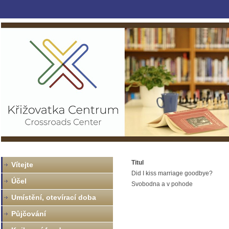
Titul
Vítejte
Did I kiss marriage goodbye?
Účel
Svobodna a v pohode
Umístění, otevírací doba
Půjčování