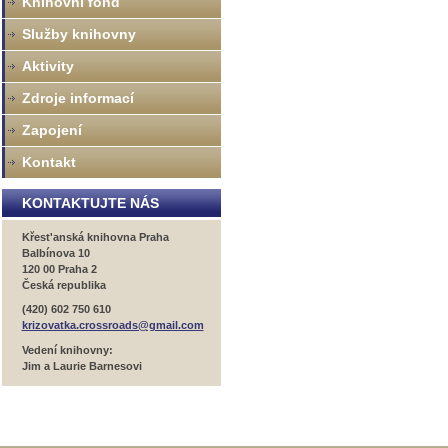
Knihovní fond
Služby knihovny
Aktivity
Zdroje informací
Zapojení
Kontakt
KONTAKTUJTE NÁS
Křest'anská knihovna Praha
Balbínova 10
120 00 Praha 2
Česká republika
(420) 602 750 610
krizovatka.crossroads@gmail.com
Vedení knihovny:
Jim a Laurie Barnesovi