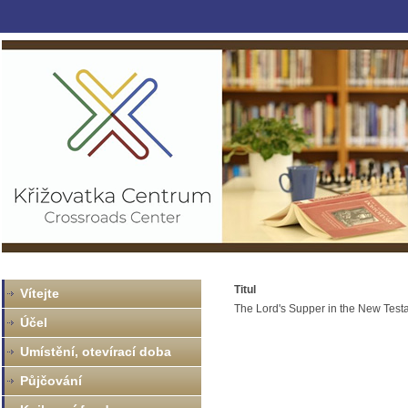
Titul
Vítejte
The Lord's Supper in the New Test
Účel
Umístění, otevírací doba
Půjčování