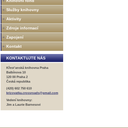
Knihovní fond
Služby knihovny
Aktivity
Zdroje informací
Zapojení
Kontakt
KONTAKTUJTE NÁS
Křest'anská knihovna Praha
Balbínova 10
120 00 Praha 2
Česká republika
(420) 602 750 610
krizovatka.crossroads@gmail.com
Vedení knihovny:
Jim a Laurie Barnesovi