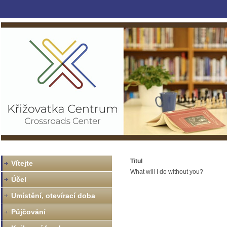
Titul
Vítejte
What will I do without you?
Účel
Umístění, otevírací doba
Půjčování