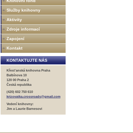
Knihovní fond
Služby knihovny
Aktivity
Zdroje informací
Zapojení
Kontakt
KONTAKTUJTE NÁS
Křest'anská knihovna Praha
Balbínova 10
120 00 Praha 2
Česká republika
(420) 602 750 610
krizovatka.crossroads@gmail.com
Vedení knihovny:
Jim a Laurie Barnesovi