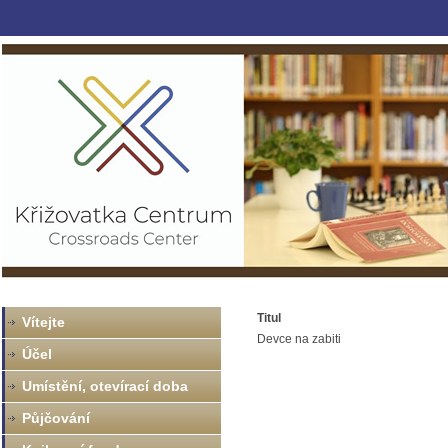
Titul
Vítejte
Devce na zabiti
Účel
Umístění, otevírací doba
Půjčování