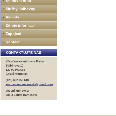
Knihovní fond
Služby knihovny
Aktivity
Zdroje informací
Zapojení
Kontakt
KONTAKTUJTE NÁS
Křest'anská knihovna Praha
Balbínova 10
120 00 Praha 2
Česká republika
(420) 602 750 610
krizovatka.crossroads@gmail.com
Vedení knihovny:
Jim a Laurie Barnesovi