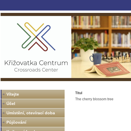
Titul
Vítejte
The cherry blossom tree
Účel
Umístění, otevírací doba
Půjčování