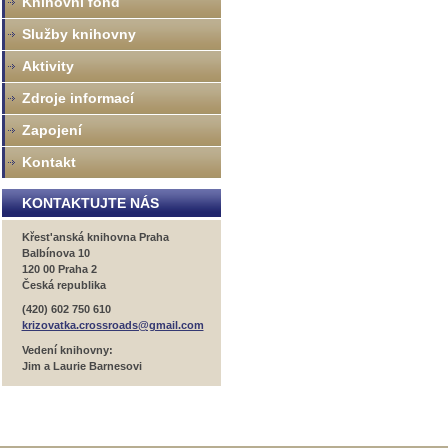
Knihovní fond
Služby knihovny
Aktivity
Zdroje informací
Zapojení
Kontakt
KONTAKTUJTE NÁS
Křest'anská knihovna Praha
Balbínova 10
120 00 Praha 2
Česká republika
(420) 602 750 610
krizovatka.crossroads@gmail.com
Vedení knihovny:
Jim a Laurie Barnesovi