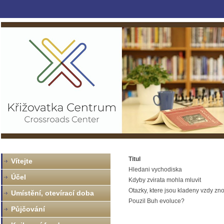
Titul
Vítejte
Hledani vychodiska
Účel
Kdyby zvirata mohla mluvit
Otazky, ktere jsou kladeny vzdy zn
Umístění, otevírací doba
Pouzil Buh evoluce?
Půjčování