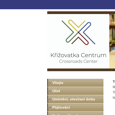
T
Vítejte
M
Účel
T
W
Umístění, otevírací doba
Půjčování