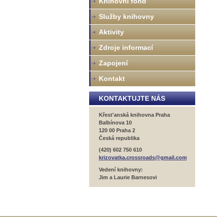
Knihovní fond
Služby knihovny
Aktivity
Zdroje informací
Zapojení
Kontakt
KONTAKTUJTE NÁS
Křest'anská knihovna Praha
Balbínova 10
120 00 Praha 2
Česká republika
(420) 602 750 610
krizovatka.crossroads@gmail.com
Vedení knihovny:
Jim a Laurie Barnesovi