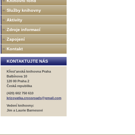
Knihovní fond
Služby knihovny
Aktivity
Zdroje informací
Zapojení
Kontakt
KONTAKTUJTE NÁS
Křest'anská knihovna Praha
Balbínova 10
120 00 Praha 2
Česká republika
(420) 602 750 610
krizovatka.crossroads@gmail.com
Vedení knihovny:
Jim a Laurie Barnesovi