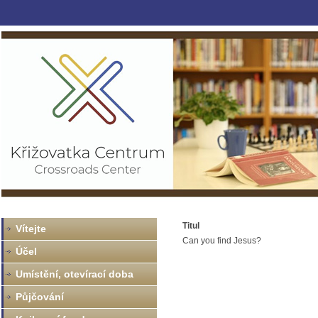
Titul
Vítejte
Can you find Jesus?
Účel
Umístění, otevírací doba
Půjčování