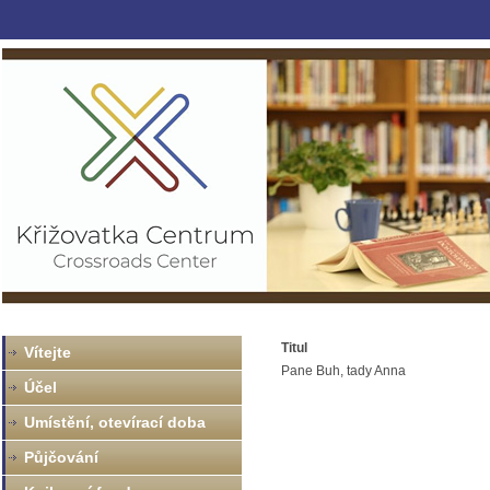
Titul
Vítejte
Pane Buh, tady Anna
Účel
Umístění, otevírací doba
Půjčování