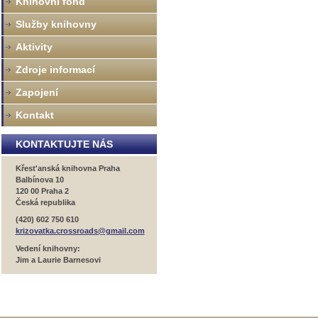
Knihovní fond
Služby knihovny
Aktivity
Zdroje informací
Zapojení
Kontakt
KONTAKTUJTE NÁS
Křest'anská knihovna Praha
Balbínova 10
120 00 Praha 2
Česká republika
(420) 602 750 610
krizovatka.crossroads@gmail.com
Vedení knihovny:
Jim a Laurie Barnesovi