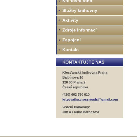
Knihovní fond
Služby knihovny
Aktivity
Zdroje informací
Zapojení
Kontakt
KONTAKTUJTE NÁS
Křest'anská knihovna Praha
Balbínova 10
120 00 Praha 2
Česká republika
(420) 602 750 610
krizovatka.crossroads@gmail.com
Vedení knihovny:
Jim a Laurie Barnesovi