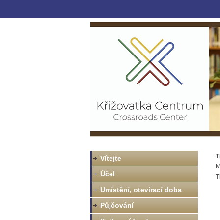
T
Vítejte
M
Účel
T
Umístění, otevírací doba
Půjčování