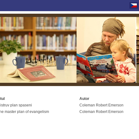
itul
Autor
istruv plan spaseni
Coleman Robert Emerson
he master plan of evangelism
Coleman Robert Emerson