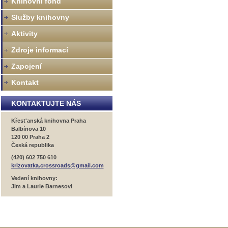
Knihovní fond
Služby knihovny
Aktivity
Zdroje informací
Zapojení
Kontakt
KONTAKTUJTE NÁS
Křest'anská knihovna Praha
Balbínova 10
120 00 Praha 2
Česká republika
(420) 602 750 610
krizovatka.crossroads@gmail.com
Vedení knihovny:
Jim a Laurie Barnesovi