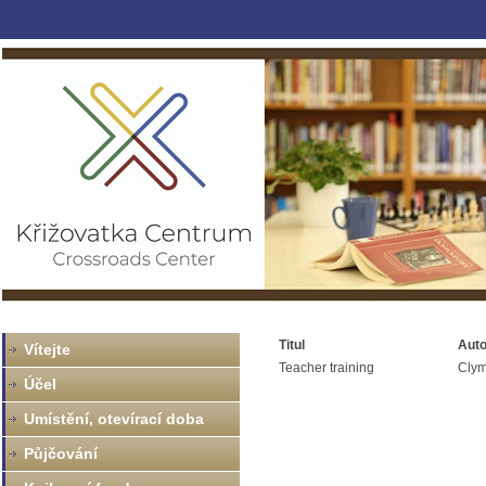
Titul
Auto
Vítejte
Teacher training
Clym
Účel
Umístění, otevírací doba
Půjčování