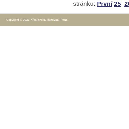
stránku:
První
25
2
Copyright © 2021 Křesťanská knihovna Praha