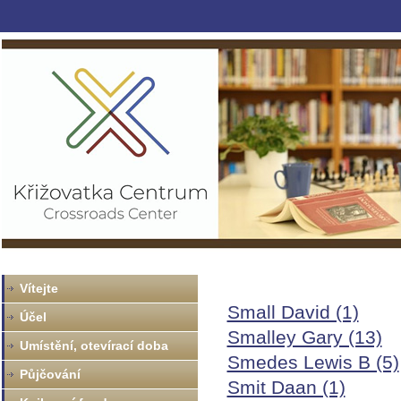
Vítejte
Small David (1)
Účel
Smalley Gary (13)
Umístění, otevírací doba
Smedes Lewis B (5)
Půjčování
Smit Daan (1)