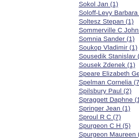
Sokol Jan (1)
Soloff-Levy Barbara 
Soltesz Stepan (1)
Sommerville C John 
Somnia Sander (1)
Soukop Vladimir (1)
Sousedik Stanislav 
Sousek Zdenek (1)
Speare Elizabeth Ge
Spelman Cornelia (7
Spilsbury Paul (2)
Spraggett Daphne (
Springer Jean (1)
Sproul R C (7)
Spurgeon C H (5)
Spurgeon Maureen (