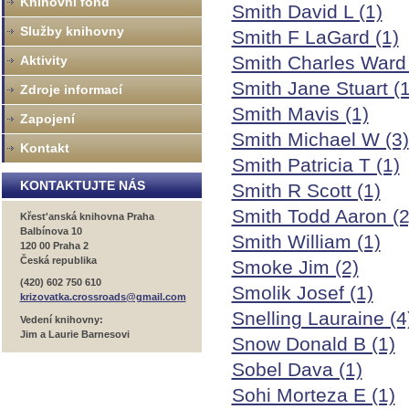
Knihovní fond
Smith David L (1)
Služby knihovny
Smith F LaGard (1)
Smith Charles Ward 
Aktivity
Smith Jane Stuart (1
Zdroje informací
Smith Mavis (1)
Zapojení
Smith Michael W (3)
Kontakt
Smith Patricia T (1)
KONTAKTUJTE NÁS
Smith R Scott (1)
Smith Todd Aaron (2
Křest'anská knihovna Praha
Balbínova 10
Smith William (1)
120 00 Praha 2
Česká republika
Smoke Jim (2)
(420) 602 750 610
Smolik Josef (1)
krizovatka.crossroads@gmail.com
Snelling Lauraine (4
Vedení knihovny:
Jim a Laurie Barnesovi
Snow Donald B (1)
Sobel Dava (1)
Sohi Morteza E (1)